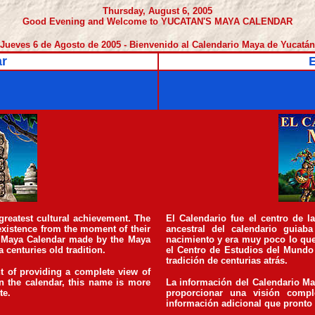
Thursday, August 6, 2005
Good Evening and Welcome to YUCATAN'S MAYA CALENDAR
Jueves 6 de Agosto de 2005 - Bienvenido al Calendario Maya de Yucatán
r
E
greatest cultural achievement. The
El Calendario fue el centro de l
xistence from the moment of their
ancestral del calendario guiab
The Maya Calendar made by the Maya
nacimiento y era muy poco lo que
 centuries old tradition.
el Centro de Estudios del Mundo
tradición de centurias atrás.
t of providing a complete view of
n the calendar, this name is more
La información del Calendario Ma
te.
proporcionar una visión compl
información adicional que pronto 