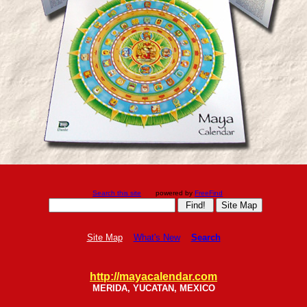
Search this site
powered by
FreeFind
Site Map
What's New
Search
http://mayacalendar.com
MERIDA, YUCATAN, MEXICO