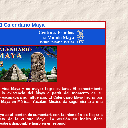
l Calendario Maya
Centro
Estudios
de
Mundo Maya
del
Mérida, Yucatán, México
a vida Maya y su mayor logro cultural. El conocimiento
a la existencia del Maya a partir del momento de su
 escapaba a su influencia. El Calendario Maya hecho por
 Maya en Mérida, Yucatán, México da seguimiento a una
ya aquí contenida aumentará con la intención de llegar a
eta de la cultura Maya. La versión en inglés tiene
estará disponible también en español.