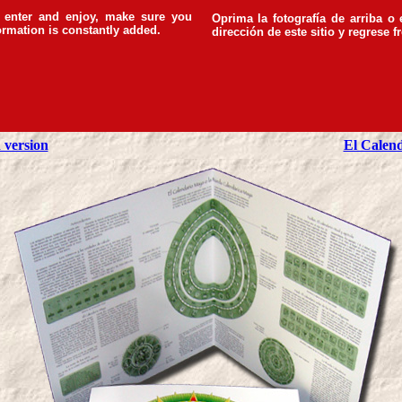
o enter and enjoy, make sure you
Oprima la fotografía de arriba o 
rmation is constantly added.
dirección de este sitio y r
egrese f
 version
El Calend