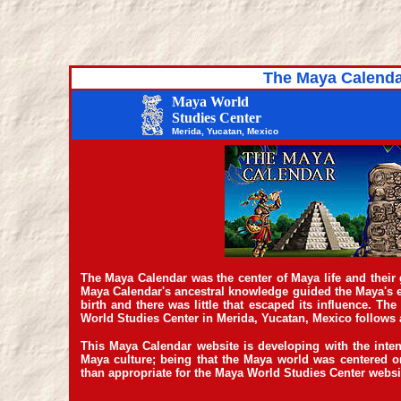
The Maya Calenda
Maya World
Studies Center
Merida, Yucatan, Mexico
The Maya Calendar was the center of Maya life and their 
Maya Calendar's ancestral knowledge guided the Maya's e
birth and there was little that escaped its influence. 
World Studies Center in Merida, Yucatan, Mexico follows a
This Maya Calendar website is developing with the inten
Maya culture; being that the Maya world was centered o
than appropriate for the Maya World Studies Center websi